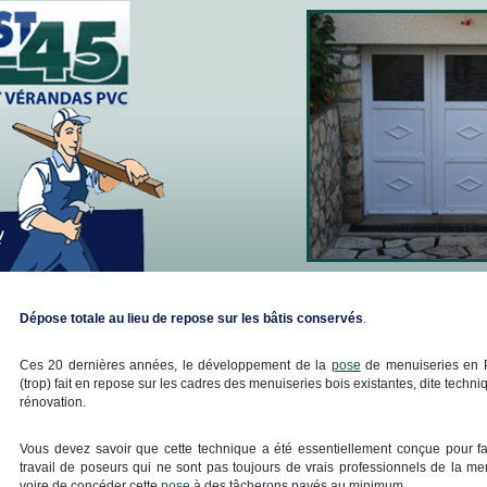
Dépose totale au lieu de repose sur les bâtis conservés
.
Ces 20 dernières années, le développement de la
pose
de menuiseries en P
(trop) fait en repose sur les cadres des menuiseries bois existantes, dite techni
rénovation.
Vous devez savoir que cette technique a été essentiellement conçue pour faci
travail de poseurs qui ne sont pas toujours de vrais professionnels de la me
voire de concéder cette
pose
à des tâcherons payés au minimum.