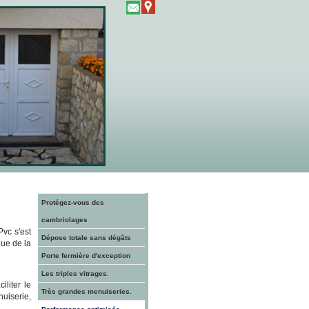
protégez-vous des
cambriolages
vc s'est
dépose totale sans dégâts
que de la
porte fermière d'exception
les triples vitrages.
liter le
très grandes menuiseries.
nuiserie,