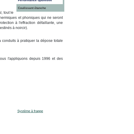
performance optimisée
coulissant étanche
, tout le
 thermiques et phoniques qui ne seront
ection à l'effraction défaillante, une
stinés à noircir).
 conduits à pratiquer la dépose totale
ous l'appliquons depuis 1996 et des
Système à frappe