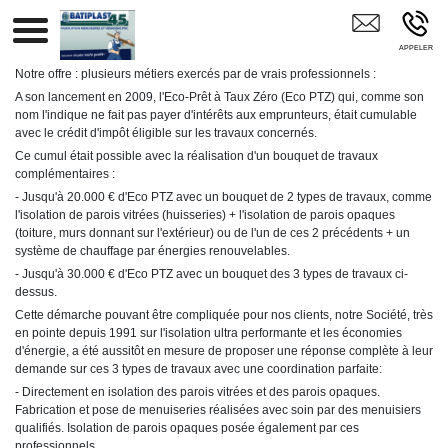
Fenetre PVC Portes Menuiserie PVC Porte De Grange GUILLY
Notre offre : plusieurs métiers exercés par de vrais professionnels :
A son lancement en 2009, l'Eco-Prêt à Taux Zéro (Eco PTZ) qui, comme son
nom l'indique ne fait pas payer d'intérêts aux emprunteurs, était cumulable
avec le crédit d'impôt éligible sur les travaux concernés.
Ce cumul était possible avec la réalisation d'un bouquet de travaux
complémentaires :
- Jusqu'à 20.000 € d'Eco PTZ avec un bouquet de 2 types de travaux, comme
l'isolation de parois vitrées (huisseries) + l'isolation de parois opaques
(toiture, murs donnant sur l'extérieur) ou de l'un de ces 2 précédents + un
système de chauffage par énergies renouvelables.
- Jusqu'à 30.000 € d'Eco PTZ avec un bouquet des 3 types de travaux ci-
dessus.
Cette démarche pouvant être compliquée pour nos clients, notre Société, très
en pointe depuis 1991 sur l'isolation ultra performante et les économies
d'énergie, a été aussitôt en mesure de proposer une réponse complète à leur
demande sur ces 3 types de travaux avec une coordination parfaite:
- Directement en isolation des parois vitrées et des parois opaques.
Fabrication et pose de menuiseries réalisées avec soin par des menuisiers
qualifiés. Isolation de parois opaques posée également par ces
professionnels.