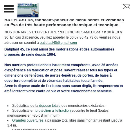
BATIPLAST 45 GUILLY
BATIPLAST 45, fabricant-poseur de menuiseries et vérandas
en Pvc de très haute performance thermique et technique.
NOS HORAIRES D'OUVERTURE : du LUNDI au SAMEDI, de 7 h 30 à 19 h
30. En cas d'absence, veuillez appeler le 06 07 86 42 73 ou veuillez nous
adresser un courriel à
batiplast45@gmail.com
Batiplast 45, ce sont aussi des motorisations et des automatismes
proposés de série depuis 1994.
Nos ouvriers professionnels hautement compétents, avec 26 années
d'expérience en fabrication et pose, savent réaliser tous les types et
dimensions de fenêtres, de portes-fenêtres, de portes, de baies à
ouverture complète et de vérandas habitables toute l'année.
Avec la dépose totale de l'existant sans aucun dégât, ils respecteront et
amélioreront votre cadre de vie et votre environnement habituels.
Spécialiste de la
dépose totale
des menuiseries existantes.
Spécialiste en
protection à l'effraction
et contre le bruit
(toutes
menuiseries en -35 dB minimum).
Grandes ouvertures
à passage total libre
sans montant restant jusqu'à
3,4 m.